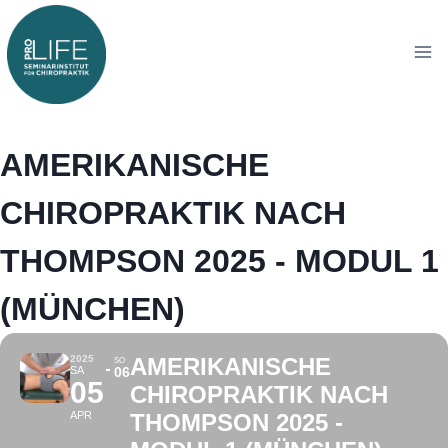
Zum
Zum
Inhalt
Inhalt
springen
springen
AMERIKANISCHE
CHIROPRAKTIK NACH
THOMPSON 2025 - MODUL 1
(MÜNCHEN)
2025
AMERIKANISCHE
SO
SA
06
05
CHIROPRAKTIK NACH
APR
THOMPSON 2025 -