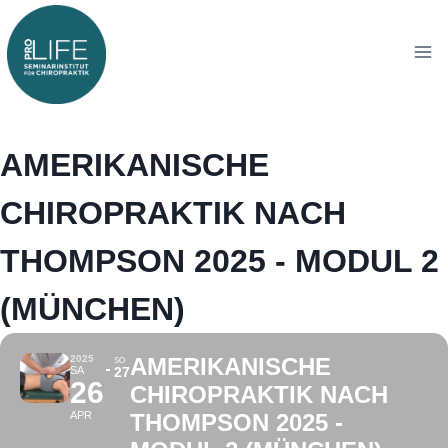
Zum
Zum
Inhalt
Inhalt
springen
springen
AMERIKANISCHE
CHIROPRAKTIK NACH
THOMPSON 2025 - MODUL 2
(MÜNCHEN)
2025
AMERIKANISCHE
SO
SA
27
26
CHIROPRAKTIK NACH
APR
THOMPSON 2025 -