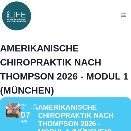
Zum
Zum
Inhalt
Inhalt
springen
springen
AMERIKANISCHE
CHIROPRAKTIK NACH
THOMPSON 2026 - MODUL 1
(MÜNCHEN)
2026
AMERIKANISCHE
SO
SA
08
07
CHIROPRAKTIK NACH
MÄR
THOMPSON 2026 -